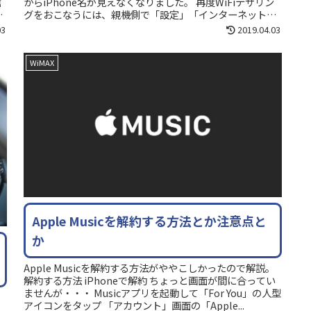
信
からiPhone名が見えなくなりました。 再度WiFiテザリン
コ
グをおこなうには、親機側で「設定」「インターネット
共...
03
2019.04.03
WiMAX
Apple Musicを解約する方法とか注意点と
か
Apple Musicを解約する方法がややこしかったので解説。
解約する方法 iPhoneで解約 ちょっと画面が間に合ってい
ませんが・・・ Musicアプリを起動して「For You」の人型
アイコンをタップ 「アカウント」画面の「Apple...