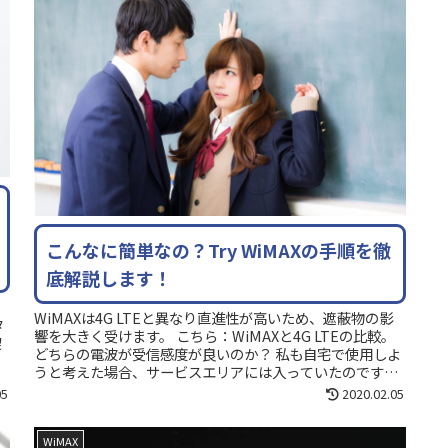
こんなに簡単なの？Try WiMAXの手順を徹
底解説します！
WiMAXは4G LTEと異なり直進性が高いため、遮蔽物の影
タ
響を大きく受けます。 こちら：WiMAXと4G LTEの比較。
契
どちらの電波が受信感度が良いのか？ 私も自宅で使用しよ
り
うと考えた場合、サービスエリアには入っていたのですが
満足のいく速...
05
2020.02.05
WiMAX