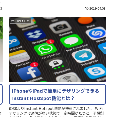
る便利なテザリングですが、契...
ま
03
2019.04.03
Wi-Fiのイロハ
iPhoneやiPadで簡単にテザリングできる
Instant Hostspot機能とは？
ど
iOS8よりInstant Hotspot機能が搭載されました。 WiFi
の
テザリングは通信がない状態で一定時間がたつと、子機側