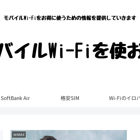
SoftBank Air
格安SIM
Wi-Fiのイロ
WiMAX