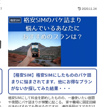
SIMロック...
17
2020.11.24
格安SIM
【格安SIM】格安SIMにしたもののパケ詰
まりに悩まされてます。他にお得なプラン
がないか探してみた結果・・・
格安SIMにして料金を節約したものの、一番使いたい昼間
や夜間にパケ詰まりが頻繁に起こる。 家や職場に固定回線
の
があればそれでも許せるのですが、通信手段がスマホだけ
の