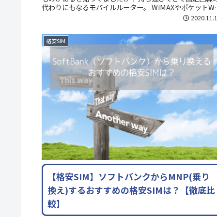
代わりにもなるモバイルルーター。 WiMAXやポケットWi
Fiが有名です...
2020.11.
格安SIM
【格安SIM】ソフトバンクからMNP(乗り
換え)するおすすめの格安SIMは？【徹底比
較】