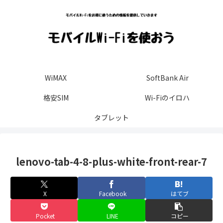
WiMAX
SoftBank Air
格安SIM
Wi-Fiのイロハ
タブレット
lenovo-tab-4-8-plus-white-front-rear-7
X
Facebook
はてブ
Pocket
LINE
コピー